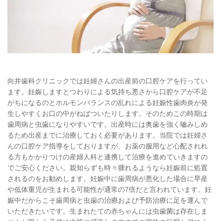
向井歯科クリニックでは妊婦さんの出産前の口腔ケアを行ってい
ます。妊娠しますとつわりによる気持ち悪さから口腔ケアが不足
がちになるのとホルモンバランスの乱れによる妊娠性歯肉炎が発
生しやすくお口の中がねばついたりします。そのためこの時期は
歯周病と虫歯になりやすいです。出産時には奥歯を強く嚙みしめ
るため出産までに治療しておく必要があります。当院では妊婦さ
んの口腔ケア指導をしておりますが、お薬の服用など心配されれ
る方もかかりつけの産婦人科と連携して治療を進めていきますの
でご安心ください。親知らずも時々腫れるようなら妊娠前に処置
されるのをお勧めします。妊娠中に歯周病が悪化した場合に早産
や低体重児が生まれる可能性が通常の7倍だと言われています。妊
娠中だからこそ歯周病と虫歯の治療および予防治療に足を運んで
いただきたいです。生まれたての赤ちゃんには虫歯菌は存在しま