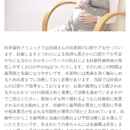
向井歯科クリニックでは妊婦さんの出産前の口腔ケアを行ってい
ます。妊娠しますとつわりによる気持ち悪さから口腔ケアが不足
がちになるのとホルモンバランスの乱れによる妊娠性歯肉炎が発
生しやすくお口の中がねばついたりします。そのためこの時期は
歯周病と虫歯になりやすいです。出産時には奥歯を強く嚙みしめ
るため出産までに治療しておく必要があります。当院では妊婦さ
んの口腔ケア指導をしておりますが、お薬の服用など心配されれ
る方もかかりつけの産婦人科と連携して治療を進めていきますの
でご安心ください。親知らずも時々腫れるようなら妊娠前に処置
されるのをお勧めします。妊娠中に歯周病が悪化した場合に早産
や低体重児が生まれる可能性が通常の7倍だと言われています。妊
娠中だからこそ歯周病と虫歯の治療および予防治療に足を運んで
いただきたいです。生まれたての赤ちゃんには虫歯菌は存在しま