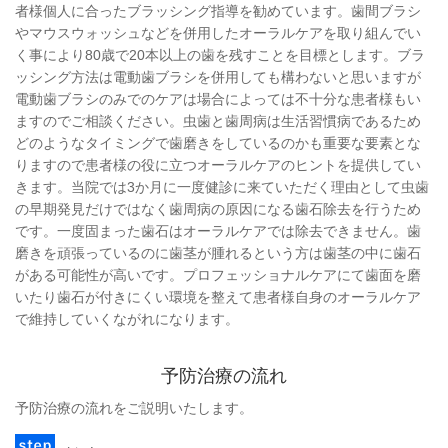
者様個人に合ったブラッシング指導を勧めています。歯間ブラシ
やマウスウォッシュなどを併用したオーラルケアを取り組んでい
く事により80歳で20本以上の歯を残すことを目標とします。ブラ
ッシング方法は電動歯ブラシを併用しても構わないと思いますが
電動歯ブラシのみでのケアは場合によっては不十分な患者様もい
ますのでご相談ください。虫歯と歯周病は生活習慣病であるため
どのようなタイミングで歯磨きをしているのかも重要な要素とな
りますので患者様の役に立つオーラルケアのヒントを提供してい
きます。当院では3か月に一度健診に来ていただく理由として虫歯
の早期発見だけではなく歯周病の原因になる歯石除去を行うため
です。一度固まった歯石はオーラルケアでは除去できません。歯
磨きを頑張っているのに歯茎が腫れるという方は歯茎の中に歯石
がある可能性が高いです。プロフェッショナルケアにて歯面を磨
いたり歯石が付きにくい環境を整えて患者様自身のオーラルケア
で維持していくながれになります。
予防治療の流れ
予防治療の流れをご説明いたします。