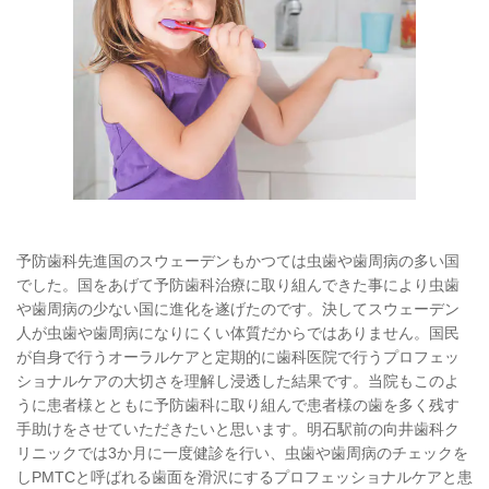
予防歯科先進国のスウェーデンもかつては虫歯や歯周病の多い国
でした。国をあげて予防歯科治療に取り組んできた事により虫歯
や歯周病の少ない国に進化を遂げたのです。決してスウェーデン
人が虫歯や歯周病になりにくい体質だからではありません。国民
が自身で行うオーラルケアと定期的に歯科医院で行うプロフェッ
ショナルケアの大切さを理解し浸透した結果です。当院もこのよ
うに患者様とともに予防歯科に取り組んで患者様の歯を多く残す
手助けをさせていただきたいと思います。明石駅前の向井歯科ク
リニックでは3か月に一度健診を行い、虫歯や歯周病のチェックを
しPMTCと呼ばれる歯面を滑沢にするプロフェッショナルケアと患